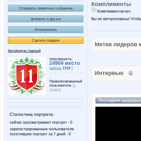
Комплименты
Отправить приватное сообщение
Комплиментов нет.
Вы не авторизованы! Чтоб
Добавить в друзья
Игнорировать
Сделать подарок
Метки лидеров
Автофорум главный
популярность:
24904 место
рейтинг
1319
?
Интервью
Привилегированный
пользователь
11
уровня
Последние
видеоро
Статистика портрета:
сейчас просматривают портрет - 0
зарегистрированные пользователи
посетившие портрет за 7 дней - 0